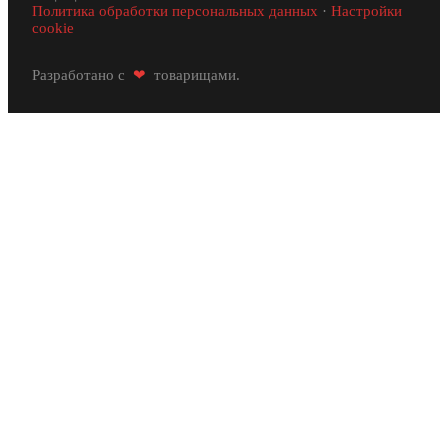
Политика обработки персональных данных
·
Настройки
cookie
Разработано с
❤
товарищами.