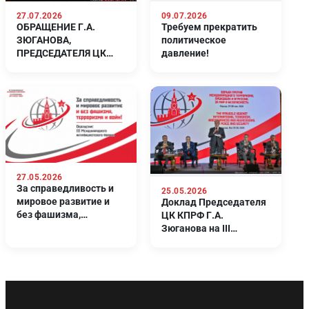
27.07.2026
09.07.2026
ОБРАЩЕНИЕ Г.А.
Требуем прекратить
ЗЮГАНОВА,
политическое
ПРЕДСЕДАТЕЛЯ ЦК
давление!
КПРФ, РУКОВОДИТЕЛЯ
ФРАКЦИИ КПРФ В
ГОСУДАРСТВЕННОЙ
ДУМЕ.
27.05.2026
За справедливость и
25.05.2026
мировое развитие и
Доклад Председателя
без фашизма,
ЦК КПРФ Г.А.
терроризма и войн!
Зюганова на III
Международном
антифашистском
форуме. Москва. 24
мая 2026 года