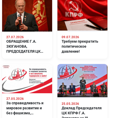
27.07.2026
09.07.2026
ОБРАЩЕНИЕ Г.А.
Требуем прекратить
ЗЮГАНОВА,
политическое
ПРЕДСЕДАТЕЛЯ ЦК
давление!
КПРФ, РУКОВОДИТЕЛЯ
ФРАКЦИИ КПРФ В
ГОСУДАРСТВЕННОЙ
ДУМЕ.
27.05.2026
За справедливость и
25.05.2026
мировое развитие и
Доклад Председателя
без фашизма,
ЦК КПРФ Г.А.
терроризма и войн!