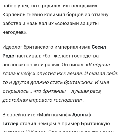
рабов у тех, «кто родился их господами».
Карлейль гневно клеймил борцов за отмену
рабства и называл их «союзами защиты
негодяев».
Идеолог британского империализма
Сесил
Родс
настаивал: «бог желает господства
англосаксонской расы». Он писал: «
Я поднял
глаза к небу и опустил их к земле. И сказал себе:
то и другое должно стать британским. И мне
открылось... что британцы – лучшая раса,
достойная мирового господства
».
В своей книге «Майн кампф»
Адольф
Гитлер
ставил немцам в пример Британскую