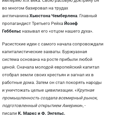
империю XIX века. Свою расовую доктрину он
во многом базировал на трудах
англичанина
Хьюстона Чемберлена
. Главный
пропагандист Третьего Рейха
Йозеф
Геббельс
называл его «отцом нашего духа».
Расистские идеи с самого начала сопровождали
капиталистические захваты. Буржуазная
система основана на росте прибыли любой
ценой. Сначала молодой европейский капитал
отобрал земли своих крестьян и загнал их в
работные дома. Затем он стал покорять народы
и уничтожать целые цивилизации. «
Крупная
промышленность создала всемирный рынок,
подготовленный открытием Америки
», -
писали
К. Маркс и Ф. Энгельс.