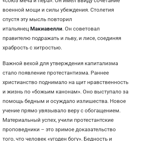
«союз меча и пера». Он имел ввиду сочетание
военной мощи и силы убеждения. Столетия
спустя эту мысль повторил
итальянец
Макиавелли
. Он советовал
правителю подражать и льву, и лисе, соединяя
храбрость с хитростью.
Важной вехой для утверждения капитализма
стало появление протестантизма. Раннее
христианство поднимало на щит нравственность
и жизнь по «божьим канонам». Оно выступало за
помощь бедным и осуждало излишества. Новое
учение прямо увязывало веру с обогащением.
Материальный успех, учили протестантские
проповедники – это зримое доказательство
того, что человек «угоден богу». Бедность и